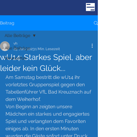
Beitrag
Alle Beiträge
vh
Alle Beiträge
25. Juni 2023
1 Min. Lesezeit
wU14: Starkes Spiel, aber
Newsletter
leider kein Glück...
Am Samstag bestritt die wU14 ihr 
vorletztes Gruppenspiel gegen den 
Tabellenführer VfL Bad Kreuznach auf 
dem Weiherhof. 
Von Beginn an zeigten unsere 
Mädchen ein starkes und engagiertes 
Spiel und verlangten dem Favoriten 
einiges ab. In den ersten Minuten 
wurden die Gäste sofort unter Druck 