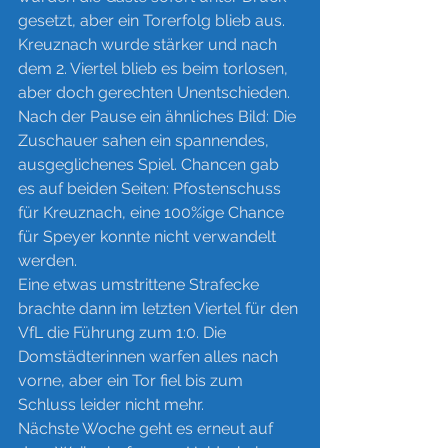
gesetzt, aber ein Torerfolg blieb aus. 
Kreuznach wurde stärker und nach 
dem 2. Viertel blieb es beim torlosen, 
aber doch gerechten Unentschieden.
Nach der Pause ein ähnliches Bild: Die 
Zuschauer sahen ein spannendes, 
ausgeglichenes Spiel. Chancen gab 
es auf beiden Seiten: Pfostenschuss 
für Kreuznach, eine 100%ige Chance 
für Speyer konnte nicht verwandelt 
werden. 
Eine etwas umstrittene Strafecke 
brachte dann im letzten Viertel für den 
VfL die Führung zum 1:0. Die 
Domstädterinnen warfen alles nach 
vorne, aber ein Tor fiel bis zum 
Schluss leider nicht mehr.
Nächste Woche geht es erneut auf 