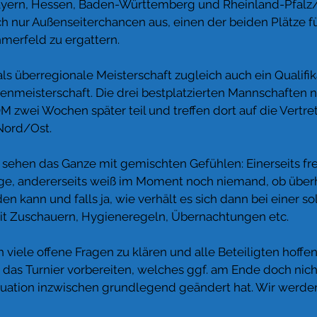
ern, Hessen, Baden-Württemberg und Rheinland-Pfalz/S
 nur Außenseiterchancen aus, einen der beiden Plätze f
merfeld zu ergattern. 
ls überregionale Meisterschaft zugleich auch ein Qualifik
lenmeisterschaft. Die drei bestplatzierten Mannschaften
 zwei Wochen später teil und treffen dort auf die Vertre
Nord/Ost.
 sehen das Ganze mit gemischten Gefühlen: Einerseits fre
ge, andererseits weiß im Moment noch niemand, ob über
den kann und falls ja, wie verhält es sich dann bei einer so
it Zuschauern, Hygieneregeln, Übernachtungen etc.
h viele offene Fragen zu klären und alle Beteiligten hoffen,
as Turnier vorbereiten, welches ggf. am Ende doch nicht
Situation inzwischen grundlegend geändert hat. Wir werden