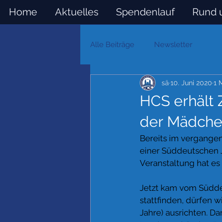
Home
Aktuelles
Spendenlauf
Rund 
Alle Beiträge
Newsletter
sä
10. Juni 2020
1 
HCS erhält 
der Mädchen
Bereits im vergangen
einer Süddeutschen 
Veranstaltung hat es
Jetzt kam vom Südde
stattfinden, dürfen w
Jahre) ausrichten. Da