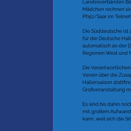
Landesverbänden Bay
Mädchen rechnen sich
Pfalz/Saar im Teilneh
Die Süddeutsche ist a
für die Deutsche Hal
automatisch an der DM
Regionen West und 
Die Verantwortlichen
Verein über die Zusa
Hallensaison stattfin
Großveranstaltung m
Es sind bis dahin noc
mit großem Aufwand d
kann, weil sich die 