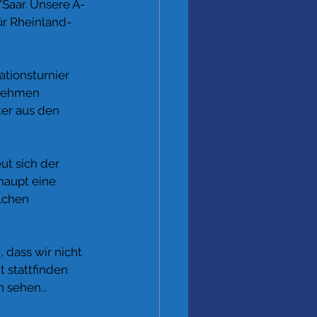
aar. Unsere A-
ür Rheinland-
ationsturnier 
 nehmen 
ter aus den 
ut sich der 
haupt eine 
lchen 
 dass wir nicht 
 stattfinden 
 sehen...