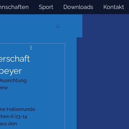
nschaften
Sport
Downloads
Kontakt
erschaft
Speyer
 Ausrichtung 
ine 
ne Hallenrunde 
hen A (13-14 
 aus den 