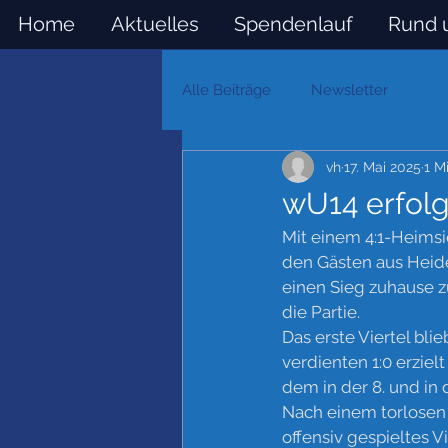
Home
Aktuelles
Spendenlauf
Rund 
Alle Beiträge
Newsletter
vh
17. Mai 2025
1 M
wU14 erfol
Mit einem 4:1-Heimsi
den Gästen aus Heid
einen Sieg zuhause zu
die Partie. 
Das erste Viertel blie
verdienten 1:0 erzielt
dem in der 8. und in 
Nach einem torlosen d
offensiv gespieltes V