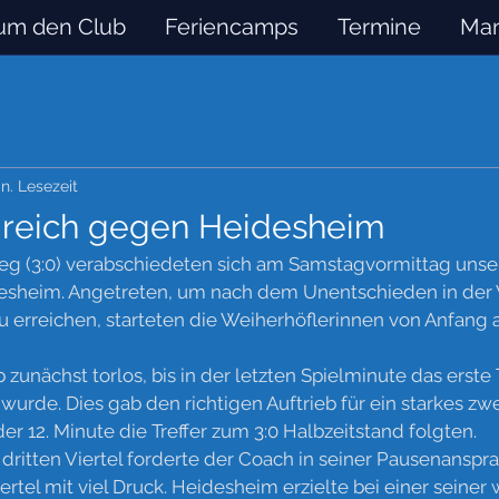
um den Club
Feriencamps
Termine
Man
in. Lesezeit
greich gegen Heidesheim
eg (3:0) verabschiedeten sich am Samstagvormittag unse
esheim. Angetreten, um nach dem Unentschieden in der
 erreichen, starteten die Weiherhöflerinnen von Anfang an
b zunächst torlos, bis in der letzten Spielminute das erste
 wurde. Dies gab den richtigen Auftrieb für ein starkes zwei
der 12. Minute die Treffer zum 3:0 Halbzeitstand folgten. 
ritten Viertel forderte der Coach in seiner Pausenansprac
iertel mit viel Druck. Heidesheim erzielte bei einer seiner