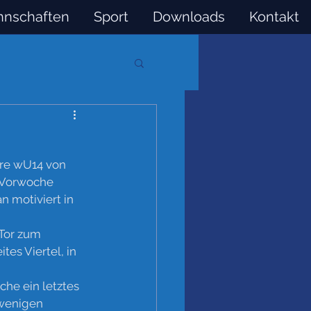
nschaften
Sport
Downloads
Kontakt
re wU14 von 
 Vorwoche 
 motiviert in 
 Tor zum 
tes Viertel, in 
he ein letztes 
 wenigen 