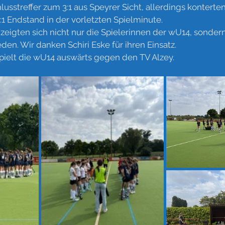
usstreffer zum 3:1 aus Speyrer Sicht, allerdings konterte
1 Endstand in der vorletzten Spielminute. 
 zeigten sich nicht nur die Spielerinnen der wU14, sonde
eden. Wir danken Schiri Eske für ihren Einsatz.
lt die wU14 auswärts gegen den TV Alzey.