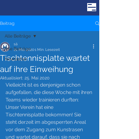
Beitrag
Alle Beiträge
sä
Alle Beiträge
21. Mai 2020
1 Min. Lesezeit
Tischtennisplatte wartet
Newsletter
auf ihre Einweihung
Aktualisiert:
25. Mai 2020
Vielleicht ist es denjenigen schon 
aufgefallen, die diese Woche mit ihren 
Teams wieder trainieren durften: 
Unser Verein hat eine 
Tischtennisplatte bekommen! Sie 
steht derzeit im abgesperrten Areal 
vor dem Zugang zum Kunstrasen 
und wartet darauf, dass sie nach 