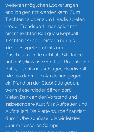
weiteren möglichen Lockerungen 
endlich genutzt werden kann: Zum 
Tischtennis oder zum Headis spielen 
(neuer Trendsport; man spielt mit 
einem leichten Ball quasi Kopfball-
Tischtennis) oder einfach nur als 
ideale Sitzgelegenheit zum 
Zuschauen...bitte 
nicht
 als Sitzfläche 
nutzen! (Hinweise von Kurt Brachhold.)
Bälle, Tischtennisschläger, Headisball 
wird es dann zum Ausleihen gegen 
ein Pfand an der Clubhütte geben, 
wenn diese wieder öffnen darf.
Vielen Dank an den Vorstand und 
insbesondere Kurt fürs Aufbauen und 
Aufstellen! Die Platte wurde finanziert 
durch Überschüsse, die wir letztes 
Jahr mit unseren Camps 