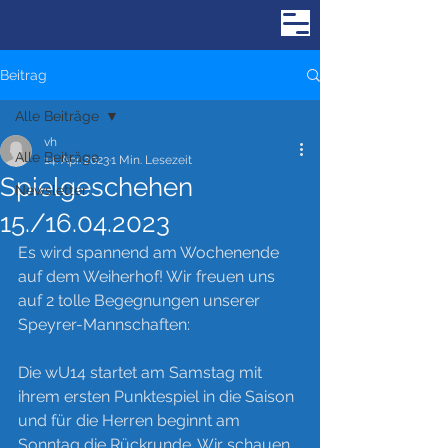
Beitrag
Alle Beiträge
vh
Alle Beiträge
14. Apr. 2023
1 Min. Lesezeit
Spielgeschehen
Newsletter
15./16.04.2023
Es wird spannend am Wochenende 
auf dem Weiherhof! Wir freuen uns 
auf 2 tolle Begegnungen unserer 
Speyrer-Mannschaften:
Die wU14 startet am Samstag mit 
ihrem ersten Punktespiel in die Saison 
und für die Herren beginnt am 
Sonntag die Rückrunde. Wir schauen 