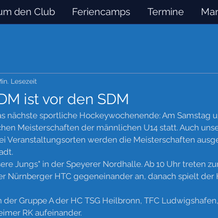
um den Club
Feriencamps
Termine
Man
Min. Lesezeit
DM ist vor den SDM
das nächste sportliche Hockeywochenende: Am Samstag 
hen Meisterschaften der männlichen U14 statt. Auch unse
wei Veranstaltungsorten werden die Meisterschaften ausge
dt. 
ere Jungs" in der Speyerer Nordhalle. Ab 10 Uhr treten zu
der Nürnberger HTC gegeneinander an, danach spielt der
 in der Gruppe A der HC TSG Heilbronn, TFC Ludwigshafen
eimer RK aufeinander.