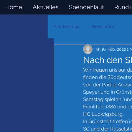
Home
Aktuelles
Spendenlauf
Rund 
Alle Beiträge
Newsletter
vh
16. Feb. 2022
1 
Nach den S
Wir freuen uns auf 
finden die Süddeutsc
von der Partie! An z
Speyer und in Grünsta
Samstag spielen "uns
Frankfurt 1880 und 
HC Ludwigsburg. 
In Grünstadt treffen
SC und der Rüsselsh