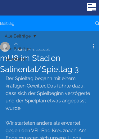
Beitrag
Alle Beiträge
vh
Alle Beiträge
2. Juni
1 Min. Lesezeit
mU8 im Stadion
Newsletter
Salinental/Spieltag 3
Der Spieltag begann mit einem 
kräftigen Gewitter. Das führte dazu, 
dass sich der Spielbeginn verzögerte 
und der Spielplan etwas angepasst 
wurde. 
Wir starteten anders als erwartet 
gegen den VFL Bad Kreuznach. Am 
Ende mussten sich unsere Jungs 