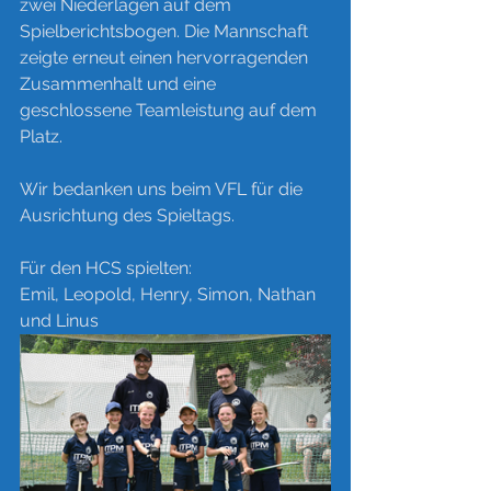
zwei Niederlagen auf dem 
Spielberichtsbogen. Die Mannschaft 
zeigte erneut einen hervorragenden 
Zusammenhalt und eine 
geschlossene Teamleistung auf dem 
Platz.
Wir bedanken uns beim VFL für die 
Ausrichtung des Spieltags.
Für den HCS spielten:
Emil, Leopold, Henry, Simon, Nathan 
und Linus