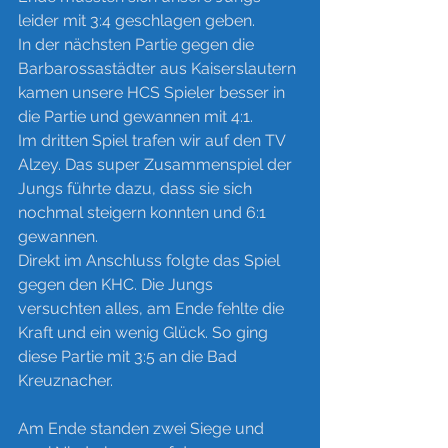
leider mit 3:4 geschlagen geben. 
In der nächsten Partie gegen die 
Barbarossastädter aus Kaiserslautern 
kamen unsere HCS Spieler besser in 
die Partie und gewannen mit 4:1. 
Im dritten Spiel trafen wir auf den TV 
Alzey. Das super Zusammenspiel der 
Jungs führte dazu, dass sie sich 
nochmal steigern konnten und 6:1 
gewannen. 
Direkt im Anschluss folgte das Spiel 
gegen den KHC. Die Jungs 
versuchten alles, am Ende fehlte die 
Kraft und ein wenig Glück. So ging 
diese Partie mit 3:5 an die Bad 
Kreuznacher. 
Am Ende standen zwei Siege und 