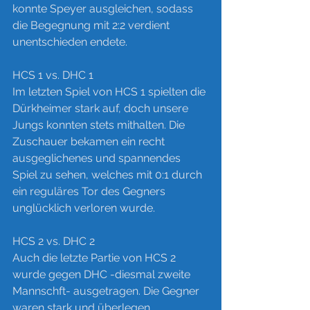
konnte Speyer ausgleichen, sodass 
die Begegnung mit 2:2 verdient 
unentschieden endete.
HCS 1 vs.
 DHC 1
Im letzten Spiel von HCS 1 spielten die 
Dürkheimer stark auf, doch unsere 
Jungs konnten stets mithalten. Die 
Zuschauer bekamen ein recht 
ausgeglichenes und spannendes 
Spiel zu sehen, welches mit 0:1 durch 
ein reguläres Tor des Gegners 
unglücklich verloren wurde.
HCS 2 vs. DHC 2
Auch die letzte Partie von HCS 2 
wurde gegen DHC -diesmal zweite 
Mannschft- ausgetragen. Die Gegner 
waren stark und überlegen, 