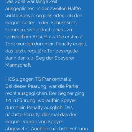
Das Spiel war lange Zeit 
ausgeglichen. In der zweiten Hälfte 
wirkte Speyer organisierter, ließ den 
Gegner selten in den Schusskreis 
kommen, war jedoch etwas zu 
schwach im Abschluss. Die ersten 2 
Tore wurden durch ein Penalty erzielt, 
das letzte reguläre Tor besiegelte 
dann den 3:0-Sieg der Speyerer 
Mannschaft.
HCS 2 gegen TG Frankenthal 2:
Bei dieser Paarung  war die Partie 
recht ausgeglichen. Der Gegner ging 
1:0 in Führung, woraufhin Speyer 
durch ein Penalty ausglich. Das 
nächste Penalty, diesmal das der 
Gegner, wurde von Speyer 
abgewehrt. Auch die nächste Führung 