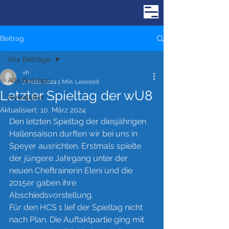
Beitrag
Alle Beiträge
vh
Alle Beiträge
7. März 2024
1 Min. Lesezeit
Letzter Spieltag der wU8
Newsletter
Aktualisiert:
10. März 2024
Den letzten Spieltag der diesjährigen 
Hallensaison durften wir bei uns in 
Speyer ausrichten. Erstmals spielte 
der jüngere Jahrgang unter der 
neuen Cheftrainerin Eleni und die 
2015er gaben ihre 
Abschiedsvorstellung. 
Für den HCS 1 lief der Spieltag nicht 
nach Plan. Die Auftaktpartie ging mit 