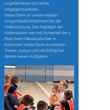
ungefährdeten 5:0 nichts 
entgegenzusetzen. 
Vielen Dank an unsere beiden 
Jungschiedsrichterinnen für die 
Unterstützung. Das Highlight der 
Hallensaison war mit Sicherheit der 1. 
Platz beim Nikolausturnier in 
Karlsruhe. Vielen Dank an unseren 
Trainer Justus und viel Erfolg bei 
deinen neuen Aufgaben. 