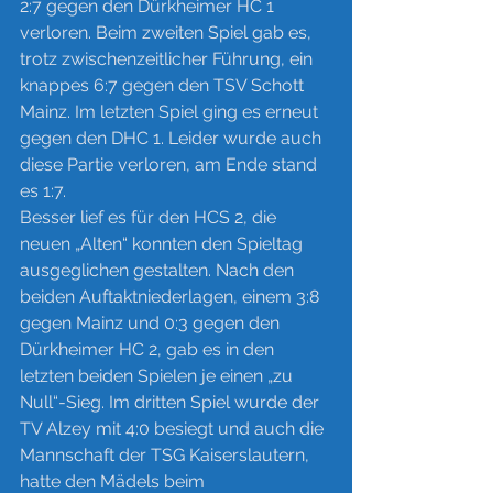
2:7 gegen den Dürkheimer HC 1 
verloren. Beim zweiten Spiel gab es, 
trotz zwischenzeitlicher Führung, ein 
knappes 6:7 gegen den TSV Schott 
Mainz. Im letzten Spiel ging es erneut 
gegen den DHC 1. Leider wurde auch 
diese Partie verloren, am Ende stand 
es 1:7. 
Besser lief es für den HCS 2, die 
neuen „Alten“ konnten den Spieltag 
ausgeglichen gestalten. Nach den 
beiden Auftaktniederlagen, einem 3:8 
gegen Mainz und 0:3 gegen den 
Dürkheimer HC 2, gab es in den 
letzten beiden Spielen je einen „zu 
Null“-Sieg. Im dritten Spiel wurde der 
TV Alzey mit 4:0 besiegt und auch die 
Mannschaft der TSG Kaiserslautern, 
hatte den Mädels beim 