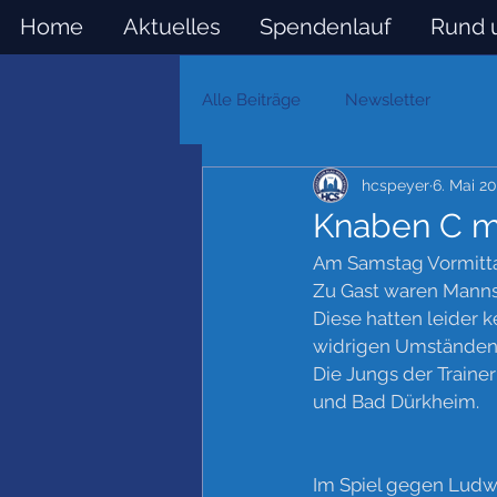
Home
Aktuelles
Spendenlauf
Rund 
Alle Beiträge
Newsletter
hcspeyer
6. Mai 2
Knaben C m
Am Samstag Vormittag
Zu Gast waren Manns
Diese hatten leider k
widrigen Umständen 
Die Jungs der Traine
und Bad Dürkheim.
Im Spiel gegen Ludwi