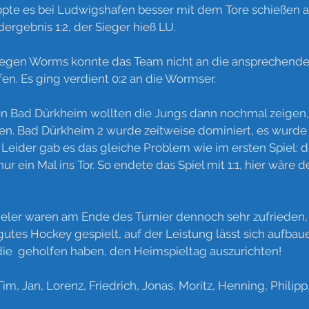
appte es bei Ludwigshafen besser mit dem Tore schießen a
ergebnis 1:2, der Sieger hieß LU.
gegen Worms konnte das Team nicht an die ansprechende
en. Es ging verdient 0:2 an die Wormser.
en Bad Dürkheim wollten die Jungs dann nochmal zeigen, 
en. Bad Dürkheim 2 wurde zeitweise dominiert, es wurd
Leider gab es das gleiche Problem wie im ersten Spiel: de
ur ein Mal ins Tor. So endete das Spiel mit 1:1, hier wäre 
pieler waren am Ende des Turnier dennoch sehr zufrieden,
tes Hockey gespielt, auf der Leistung lässt sich aufbaue
 die  geholfen haben, den Heimspieltag auszurichten!
Tim, Jan, Lorenz, Friedrich, Jonas, Moritz, Henning, Philip