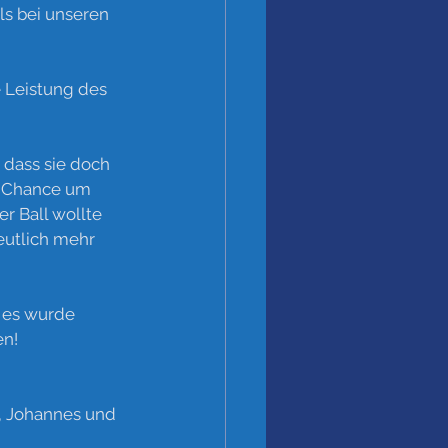
ls bei unseren 
 Leistung des 
dass sie doch 
e Chance um 
r Ball wollte 
deutlich mehr 
 es wurde 
n! 
p, Johannes und 