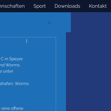
nschaften
Sport
Downloads
Kontakt
 in Speyer. 
und Worms. 
e unter 
gshafen, Worms 
 eine offene 