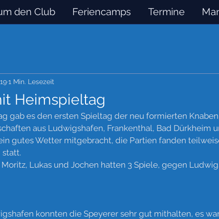
um den Club
Feriencamps
Termine
Man
019
1 Min. Lesezeit
it Heimspieltag
 gab es den ersten Spieltag der neu formierten Knaben C
chaften aus Ludwigshafen, Frankenthal, Bad Dürkheim 
ein gutes Wetter mitgebracht, die Partien fanden teilweis
statt.
r Moritz, Lukas und Jochen hatten 3 Spiele, gegen Ludwi
gshafen konnten die Speyerer sehr gut mithalten, es war