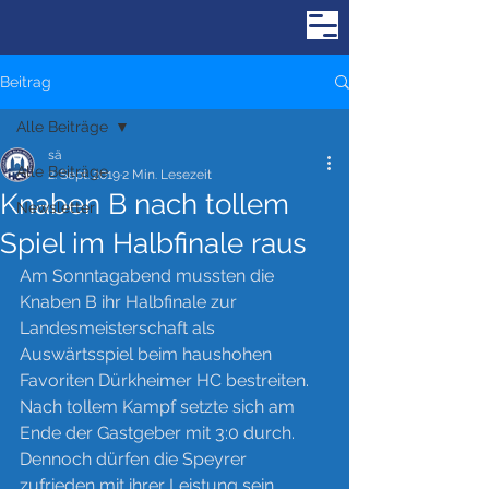
Beitrag
Alle Beiträge
sä
Alle Beiträge
2. Sept. 2019
2 Min. Lesezeit
Knaben B nach tollem
Newsletter
Spiel im Halbfinale raus
Am Sonntagabend mussten die 
Knaben B ihr Halbfinale zur 
Landesmeisterschaft als 
Auswärtsspiel beim haushohen 
Favoriten Dürkheimer HC bestreiten. 
Nach tollem Kampf setzte sich am 
Ende der Gastgeber mit 3:0 durch. 
Dennoch dürfen die Speyrer 
zufrieden mit ihrer Leistung sein, 