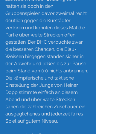
hatten sie doch in den 
Gruppenspielen davor zweimal recht 
deutlich gegen die Kurstädter 
verloren und konnten dieses Mal die 
Partie über weite Strecken offen 
gestalten. Der DHC verbuchte zwar 
die besseren Chancen, die Blau-
Weissen hingegen standen sicher in 
der Abwehr und ließen bis zur Pause 
beim Stand von 0:0 nichts anbrennen. 
Die kämpferische und taktische 
Einstellung der Jungs von Heiner 
Dopp stimmte einfach an diesem 
Abend und über weite Strecken 
sahen die zahlreichen Zuschauer ein 
ausgeglichenes und jederzeit faires 
Spiel auf gutem Niveau. 