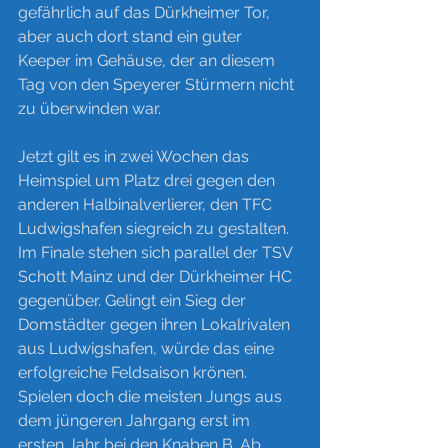
gefährlich auf das Dürkheimer Tor, 
aber auch dort stand ein guter 
Keeper im Gehäuse, der an diesem 
Tag von den Speyerer Stürmern nicht 
zu überwinden war.
Jetzt gilt es in zwei Wochen das 
Heimspiel um Platz drei gegen den 
anderen Halbinalverlierer, den TFC 
Ludwigshafen siegreich zu gestalten. 
Im Finale stehen sich parallel der TSV 
Schott Mainz und der Dürkheimer HC 
gegenüber. Gelingt ein Sieg der 
Domstädter gegen ihren Lokalrivalen 
aus Ludwigshafen, würde das eine 
erfolgreiche Feldsaison krönen. 
Spielen doch die meisten Jungs aus 
dem jüngeren Jahrgang erst im 
ersten Jahr bei den Knaben B. Ab 