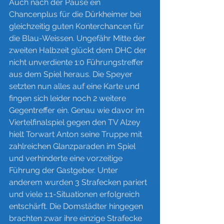
Auch nach der Pause ein 
Chancenplus für die Dürkheimer bei 
gleichzeitig guten Konterchancen für 
die Blau-Weissen. Ungefähr Mitte der 
zweiten Halbzeit glückt dem DHC der 
nicht unverdiente 1:0 Führungstreffer 
aus dem Spiel heraus. Die Speyer 
setzten nun alles auf eine Karte und 
fingen sich leider noch 2 weitere 
Gegentreffer ein. Genau wie davor im 
Viertelfinalspiel gegen den TV Alzey 
hielt Torwart Anton seine Truppe mit 
zahlreichen Glanzparaden im Spiel 
und verhinderte eine vorzeitige 
Führung der Gastgeber. Unter 
anderem wurden 3 Strafecken pariert 
und viele 1:1-Situationen erfolgreich 
entschärft. Die Domstädter hingegen 
brachten zwar ihre einzige Strafecke 