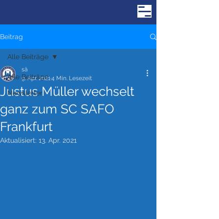
Beitrag
Alle Beiträge
sä
Alle Beiträge
9. Apr. 2021
4 Min. Lesezeit
Justus Müller wechselt
Newsletter
ganz zum SC SAFO
Frankfurt
Aktualisiert:
13. Apr. 2021