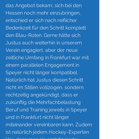
das Angebot bekam, sich bei den 
Hessen noch mehr einzubringen, 
entschied er sich nach reiflicher 
Bedenkzeit für den Schritt komplett 
den Blau-Roten. Gerne hätte sich 
Justus auch weiterhin in unserem 
Verein engagiert, aber der neue 
zeitliche Umfang in Frankfurt war mit 
einem parallelen Engagement in 
Speyer nicht länger kompatibel.
Natürlich hat Justus diesen Schritt 
nicht im Stillen vollzogen, sondern 
rechtzeitig angekündigt, dass er 
zukünftig die Mehrfachbelastung 
Beruf und Training jeweils in Speyer 
und in Frankfurt nicht länger 
miteinander vereinbaren kann. Zudem 
ist natürlich jedem Hockey-Experten 