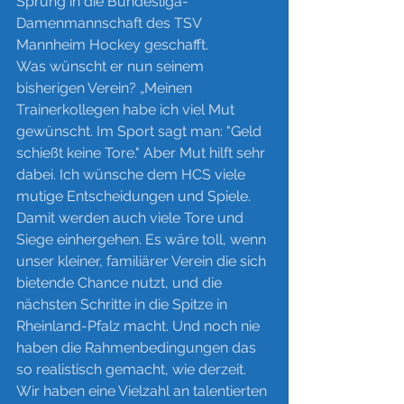
Sprung in die Bundesliga-
Damenmannschaft des TSV 
Mannheim Hockey geschafft. 
Was wünscht er nun seinem 
bisherigen Verein? „Meinen 
Trainerkollegen habe ich viel Mut 
gewünscht. Im Sport sagt man: "Geld 
schießt keine Tore." Aber Mut hilft sehr 
dabei. Ich wünsche dem HCS viele 
mutige Entscheidungen und Spiele. 
Damit werden auch viele Tore und 
Siege einhergehen. Es wäre toll, wenn 
unser kleiner, familiärer Verein die sich 
bietende Chance nutzt, und die 
nächsten Schritte in die Spitze in 
Rheinland-Pfalz macht. Und noch nie 
haben die Rahmenbedingungen das 
so realistisch gemacht, wie derzeit. 
Wir haben eine Vielzahl an talentierten 