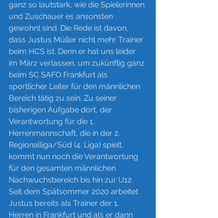
ganz so lautstark, wie die Spielerinnen 
und Zuschauer es ansonsten 
gewohnt sind. Die Rede ist davon, 
dass Justus Müller nicht mehr Trainer 
beim HCS ist. Denn er hat uns leider 
im März verlassen, um zukünftig ganz 
beim SC SAFO Frankfurt als 
sportlicher Leiter für den männlichen 
Bereich tätig zu sein. Zu seiner 
bisherigen Aufgabe dort, der 
Verantwortung für die 1. 
Herrenmannschaft, die in der 2. 
Regionalliga/Süd (4. Liga) spielt, 
kommt nun noch die Verantwortung 
für den gesamten männlichen 
Nachwuchsbereich bis hin zur U12. 
Seit dem Spätsommer 2020 arbeitet 
Justus bereits als Trainer der 1. 
Herren in Frankfurt und als er dann 