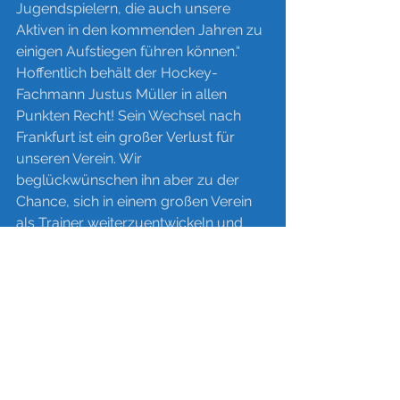
Jugendspielern, die auch unsere 
Aktiven in den kommenden Jahren zu 
einigen Aufstiegen führen können.“
Hoffentlich behält der Hockey-
Fachmann Justus Müller in allen 
Punkten Recht! Sein Wechsel nach 
Frankfurt ist ein großer Verlust für 
unseren Verein. Wir 
beglückwünschen ihn aber zu der 
Chance, sich in einem großen Verein 
als Trainer weiterzuentwickeln und 
sein Hobby ein Stück weit auch zu 
seinem Beruf zu machen. Nur zu 
gerne würden wir ihn zu einem 
späteren Zeitpunkt für unseren Verein 
zurückgewinnen.
Fotos: 
Justus in Aktion beim Coaching
Siegerfoto der Mädchen B als 