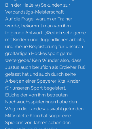
B in der Halle 59 Sekunden zur 
Verbandsliga-Meisterschaft.
Auf die Frage, warum er Trainer 
wurde, bekommt man von ihm 
folgende Antwort: „Weil ich sehr gerne 
mit Kindern und Jugendlichen arbeite, 
und meine Begeisterung für unseren 
großartigen Hockeysport gerne 
weitergebe.“ Kein Wunder also, dass 
Justus auch beruflich als Erzieher Fuß 
gefasst hat und auch durch seine 
Arbeit an einer Speyerer Kita Kinder 
für unseren Sport begeistert.
Etliche der von ihm betreuten 
Nachwuchsspielerinnen habe den 
Weg in die Landesauswahl gefunden. 
Mit Violette Klein hat sogar eine 
Spielerin vor Jahren schon den 