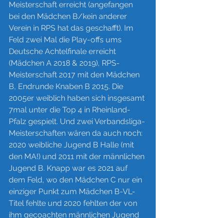
Meisterschaft erreicht (angefangen 
bei den Mädchen B/kein anderer 
Verein in RPS hat das geschafft). Im 
Feld zwei Mal die Play-offs ums 
Deutsche Achtelfinale erreicht 
(Mädchen A 2018 & 2019), RPS-
Meisterschaft 2017 mit den Mädchen 
B, Endrunde Knaben B 2015. Die 
2005er weiblich haben sich insgesamt 
7mal unter die Top 4 in Rheinland-
Pfalz gespielt. Und zwei Verbandsliga-
Meisterschaften wären da auch noch: 
2020 weibliche Jugend B Halle (mit 
den MA!) und 2011 mit der männlichen 
Jugend B. Knapp war es 2021 auf 
dem Feld, wo den Mädchen C nur ein 
einziger Punkt zum Mädchen B-VL-
Titel fehlte und 2020 fehlten der von 
ihm gecoachten männlichen Jugend 