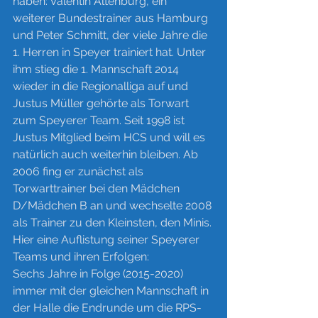
haben: Valentin Altenburg, ein 
weiterer Bundestrainer aus Hamburg 
und Peter Schmitt, der viele Jahre die 
1. Herren in Speyer trainiert hat. Unter 
ihm stieg die 1. Mannschaft 2014 
wieder in die Regionalliga auf und 
Justus Müller gehörte als Torwart 
zum Speyerer Team. Seit 1998 ist 
Justus Mitglied beim HCS und will es 
natürlich auch weiterhin bleiben. Ab 
2006 fing er zunächst als 
Torwarttrainer bei den Mädchen 
D/Mädchen B an und wechselte 2008 
als Trainer zu den Kleinsten, den Minis. 
Hier eine Auflistung seiner Speyerer 
Teams und ihren Erfolgen:
Sechs Jahre in Folge (2015-2020) 
immer mit der gleichen Mannschaft in 
der Halle die Endrunde um die RPS-