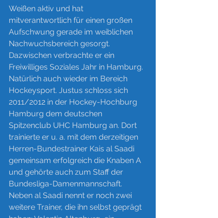
Weißen aktiv und hat 
mitverantwortlich für einen großen 
Aufschwung gerade im weiblichen 
Nachwuchsbereich gesorgt. 
Dazwischen verbrachte er ein 
Freiwilliges Soziales Jahr in Hamburg. 
Natürlich auch wieder im Bereich 
Hockeysport. Justus schloss sich 
2011/2012 in der Hockey-Hochburg 
Hamburg dem deutschen 
Spitzenclub UHC Hamburg an. Dort 
trainierte er u. a. mit dem derzeitigen 
Herren-Bundestrainer Kais al Saadi 
gemeinsam erfolgreich die Knaben A 
und gehörte auch zum Staff der 
Bundesliga-Damenmannschaft. 
Neben al Saadi nennt er noch zwei 
weitere Trainer, die ihn selbst geprägt 