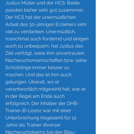
Justus Müller und der HCS: Beide 
passten bisher sehr gut zusammen. 
Der HCS hat der unermüdlichen 
Arbeit des 30-jährigen Erziehers sehr 
viel zu verdanken. Unermüdlich, 
manchmal auch fordernd und einigen 
auch zu unbequem, hat Justus das 
Ziel verfolgt, seine ihm anvertrauten 
Nachwuchsmannschaften bzw. seine 
Schützlinge immer besser zu 
machen. Und das ist ihm auch 
gelungen. Überall, wo er 
verantwortlich mitgewirkt hat, war er 
in der Regel am Ende auch 
erfolgreich. Der Inhaber der DHB-
Trainer-B-Lizenz war mit einer 
Unterbrechung insgesamt für 12 
Jahre als Trainer diverser 
Nachwuchsteams bei den Blau-