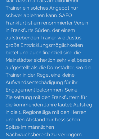
klar, dass man als ambitionierter 
Trainer ein solches Angebot nur 
schwer ablehnen kann. SAFO 
Frankfurt ist ein renommierter Verein 
in Frankfurts Süden, der einem 
aufstrebenden Trainer wie Justus 
große Entwicklungsmöglichkeiten 
bietet und auch finanziell sind die 
Mainstädter sicherlich sehr viel besser 
aufgestellt als die Domstädter, wo die 
Trainer in der Regel eine kleine 
Aufwandsentschädigung für ihr 
Engagement bekommen. Seine 
Zielsetzung mit den Frankfurtern für 
die kommenden Jahre lautet: Aufstieg 
in die 1. Regionalliga mit den Herren 
und den Abstand zur hessischen 
Spitze im männlichen 
Nachwuchsbereich zu verringern.