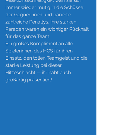
Reaktionsschnelligkeit warf sie sich 
immer wieder mutig in die Schüsse 
der Gegnerinnen und parierte 
zahlreiche Penaltys. Ihre starken 
Paraden waren ein wichtiger Rückhalt 
für das ganze Team.
Ein großes Kompliment an alle 
Spielerinnen des HCS für ihren 
Einsatz, den tollen Teamgeist und die 
starke Leistung bei dieser 
Hitzeschlacht — ihr habt euch 
großartig präsentiert!