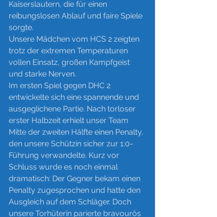
Kaiserslautern, die für einen 
reibungslosen Ablauf und faire Spiele 
sorgte.
Unsere Mädchen vom HCS 2 zeigten 
trotz der extremen Temperaturen 
vollen Einsatz, großen Kampfgeist 
und starke Nerven.
Im
 ersten Spiel gegen DHC 2 
entwickelte sich eine spannende und 
ausgeglichene Partie. Nach torloser 
erster Halbzeit erhielt unser Team 
Mitte der zweiten Hälfte einen Penalty, 
den unsere Schützin sicher zur 1:0-
Führung verwandelte. Kurz vor 
Schluss wurde es noch einmal 
dramatisch: Der Gegner bekam einen 
Penalty zugesprochen und hatte den 
Ausgleich auf dem Schläger. Doch 
unsere Torhüterin parierte bravourös 