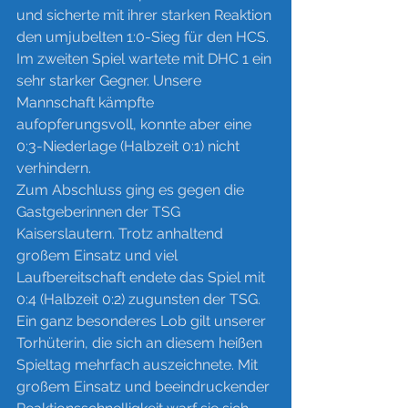
und sicherte mit ihrer starken Reaktion 
den umjubelten 1:0-Sieg für den HCS.
Im
 zweiten Spiel wartete mit DHC 1 ein 
sehr starker Gegner. Unsere 
Mannschaft kämpfte 
aufopferungsvoll, konnte aber eine 
0:3-Niederlage (Halbzeit 0:1) nicht 
verhindern.
Zum Abschluss ging es gegen die 
Gastgeberinnen der TSG 
Kaiserslautern. Trotz anhaltend 
großem Einsatz und viel 
Laufbereitschaft endete das Spiel mit 
0:4 (Halbzeit 0:2) zugunsten der TSG.
Ein ganz besonderes Lob gilt unserer 
Torhüterin, die sich an diesem heißen 
Spieltag mehrfach auszeichnete. Mit 
großem Einsatz und beeindruckender 