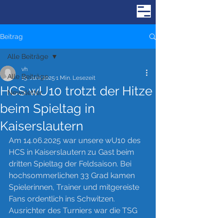
Beitrag
Alle Beiträge
vh
Alle Beiträge
15. Juni 2025
1 Min. Lesezeit
HCS wU10 trotzt der Hitze
Newsletter
beim Spieltag in
Kaiserslautern
Am 14.06.2025 war unsere wU10 des 
HCS in Kaiserslautern zu Gast beim 
dritten Spieltag der Feldsaison. Bei 
hochsommerlichen 33 Grad kamen 
Spielerinnen, Trainer und mitgereiste 
Fans ordentlich ins Schwitzen. 
Ausrichter des Turniers war die TSG 