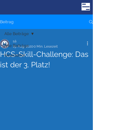
Beitrag
Alle Beiträge
sä
Alle Beiträge
19. Aug. 2020
0 Min. Lesezeit
HCS-Skill-Challenge: Das
Newsletter
ist der 3. Platz!