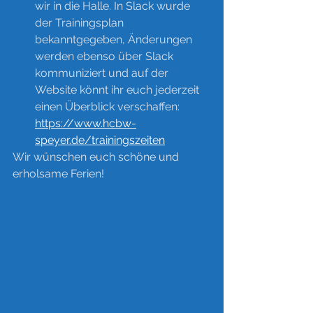
wir in die Halle. In Slack wurde 
der Trainingsplan 
bekanntgegeben, Änderungen 
werden ebenso über Slack 
kommuniziert und auf der 
Website könnt ihr euch jederzeit 
einen Überblick verschaffen: 
https://www.hcbw-
speyer.de/trainingszeiten
Wir wünschen euch schöne und 
erholsame Ferien!