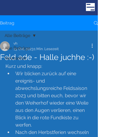
Beitrag
Alle Beiträge
vh
Alle Beiträge
13. Okt. 2023
1 Min. Lesezeit
Feld ade - Halle juchhe :-)
Newsletter
Kurz und knapp:
Wir blicken zurück auf eine 
ereignis- und 
abwechslungsreiche Feldsaison 
2023 und bitten euch, bevor wir 
den Weiherhof wieder eine Weile 
aus den Augen verlieren, einen 
Blick in die rote Fundkiste zu 
werfen. 
Nach den Herbstferien wechseln 