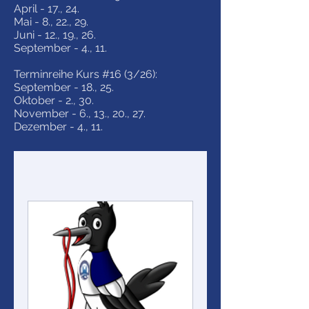
April - 17., 24.
Mai - 8., 22., 29.
Juni - 12., 19., 26.
September - 4., 11.
Terminreihe Kurs #16 (3/26):
September - 18., 25.
Oktober - 2., 30.
November - 6., 13., 20., 27.
Dezember - 4., 11.