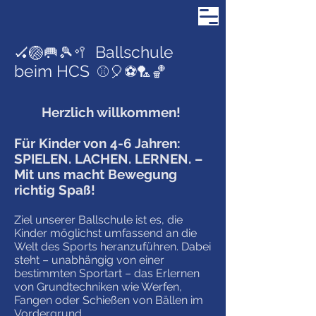
Ballschule
🏑🏐🥅🎾🥍
beim HCS
⚾️🎈⚽️🏸🏀
Herzlich willkommen!
F
ür Kinder von 4-6 Jahren:
SPIELEN. LACHEN. LERNEN. –
Mit uns macht Bewegung
richtig Spaß!​
Ziel unserer Ballschule ist es, die
Kinder möglichst umfassend an die
Welt des Sports heranzuführen. Dabei
steht – unabhängig von einer
bestimmten Sportart – das Erlernen
von Grundtechniken wie Werfen,
Fangen oder Schießen von Bällen im
Vordergrund.