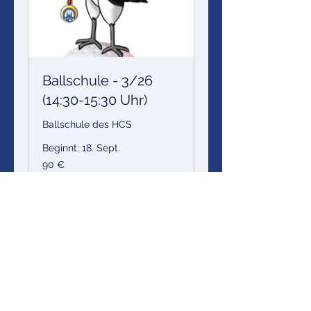
Ballschule - 3/26
(14:30-15:30 Uhr)
Ballschule des HCS
Beginnt: 18. Sept.
90
90 €
Euro
Verfügbarkeit wird geladen ...
Buchen