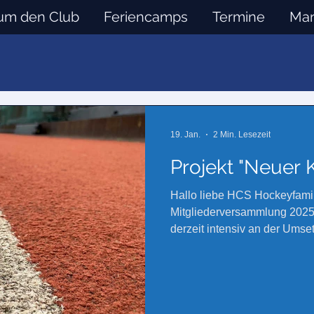
um den Club
Feriencamps
Termine
Man
19. Jan.
2 Min. Lesezeit
Projekt "Neuer 
Hallo liebe HCS Hockeyfamilie, wie au
Mitgliederversammlung 2025 v
derzeit intensiv an der Umse
Zukunftsprojekte für das akt
der Erneuerung unseres Kun
Flutlichtanlage auf moderne
Lösung für unseren Verein z
Austausch mit verschiedene