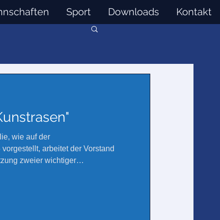
nschaften
Sport
Downloads
Kontakt
Kunstrasen"
f der
orgestellt, arbeitet der Vorstand
tzung zweier wichtiger
uelle Jahr 2026 – unser Jubiläumsjahr:
strasens sowie der Umrüstung der
 LED-Technik. Um die bestmögliche
u finden, hat das Planungsteam den
n Fachfirmen gesucht. Dabei wurden