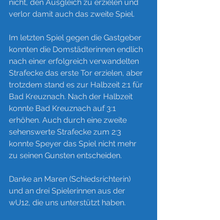
nicht, den Ausgleich zu erzielen und 
verlor damit auch das zweite Spiel.
Im letzten Spiel gegen die Gastgeber 
konnten die Domstädterinnen endlich 
nach einer erfolgreich verwandelten 
Strafecke das erste Tor erzielen, aber 
trotzdem stand es zur Halbzeit 2:1 für 
Bad Kreuznach. Nach der Halbzeit 
konnte Bad Kreuznach auf 3:1 
erhöhen. Auch durch eine zweite 
sehenswerte Strafecke zum 2:3 
konnte Speyer das Spiel nicht mehr 
zu seinen Gunsten entscheiden.
Danke an Maren (Schiedsrichterin) 
und an drei Spielerinnen aus der 
wU12, die uns unterstützt haben.