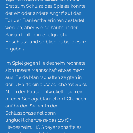
Erst zum Schluss des Spieles konnte 
der ein oder andere Angriff auf das 
Tor der Frankenthalerinnen gestartet 
werden, aber wie so häufig in der 
Saison fehlte ein erfolgreicher 
Abschluss und so blieb es bei diesem 
Ergebnis.
Im Spiel gegen Heidesheim rechnete 
sich unsere Mannschaft etwas mehr 
aus. Beide Mannschaften zeigten in 
der 1. Hälfte ein ausgeglichenes Spiel. 
Nach der Pause entwickelte sich ein 
offener Schlagabtausch mit Chancen 
auf beiden Seiten. In der 
Schlussphase fiel dann 
unglücklicherweise das 1:0 für 
Heidesheim. HC Speyer schaffte es 