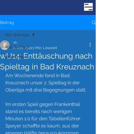
Beitrag
Alle Beiträge
vh
Alle Beiträge
6. Dez. 2022
1 Min. Lesezeit
wU14: Enttäuschung nach
Newsletter
Spieltag in Bad Kreuznach
Am Wochenende fand in Bad 
Kreuznach unser 2. Spieltag in der 
Oberliga mit drei Begegnungen statt.
Im ersten Spiel gegen Frankenthal 
stand es bereits nach wenigen 
Minuten 1:0 für den Tabellenführer. 
Speyer schaffte es kaum, aus der 
eigenen Hälfte herauszukommen. 