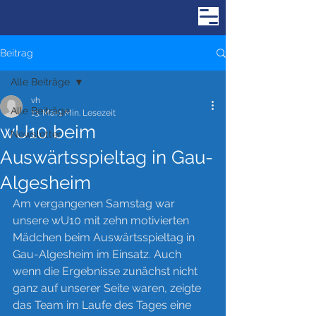
Beitrag
Alle Beiträge
vh
Alle Beiträge
13. Mai
1 Min. Lesezeit
wU10 beim
Newsletter
Auswärtsspieltag in Gau-
Algesheim
Am vergangenen Samstag war 
unsere wU10 mit zehn motivierten 
Mädchen beim Auswärtsspieltag in 
Gau-Algesheim im Einsatz. Auch 
wenn die Ergebnisse zunächst nicht 
ganz auf unserer Seite waren, zeigte 
das Team im Laufe des Tages eine 