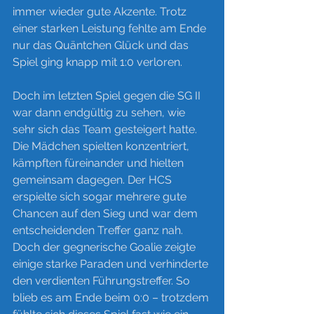
immer wieder gute Akzente. Trotz 
einer starken Leistung fehlte am Ende 
nur das Quäntchen Glück und das 
Spiel ging knapp mit 1:0 verloren.
Doch im letzten Spiel gegen die SG II 
war dann endgültig zu sehen, wie 
sehr sich das Team gesteigert hatte. 
Die Mädchen spielten konzentriert, 
kämpften füreinander und hielten 
gemeinsam dagegen. Der HCS 
erspielte sich sogar mehrere gute 
Chancen auf den Sieg und war dem 
entscheidenden Treffer ganz nah. 
Doch der gegnerische Goalie zeigte 
einige starke Paraden und verhinderte 
den verdienten Führungstreffer. So 
blieb es am Ende beim 0:0 – trotzdem 