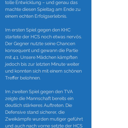
tolle Entwicklung – und genau das 
machte diesen Spieltag am Ende zu 
einem echten Erfolgserlebnis.
Im ersten Spiel gegen den KHC 
startete der HCS noch etwas nervös. 
Der Gegner nutzte seine Chancen 
konsequent und gewann die Partie 
mit 4:1. Unsere Mädchen kämpften 
jedoch bis zur letzten Minute weiter 
und konnten sich mit einem schönen 
Treffer belohnen.
Im zweiten Spiel gegen den TVA 
zeigte die Mannschaft bereits ein 
deutlich stärkeres Auftreten. Die 
Defensive stand sicherer, die 
Zweikämpfe wurden mutiger geführt 
und auch nach vorne setzte der HCS 