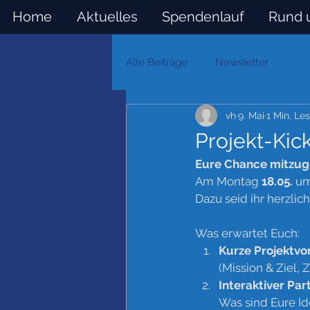
Home
Aktuelles
Spendenlauf
Rund 
Alle Beiträge
Newsletter
vh
9. Mai
1 Min. Les
Projekt-Kic
Eure Chance mitzug
Am Montag 
18.05.
 u
Dazu seid ihr herzlic
Was erwartet Euch:
Kurze Projektvo
(Mission & Ziel, 
Interaktiver Part
Was sind Eure I