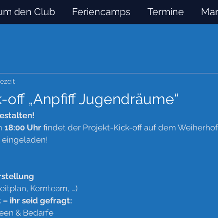
um den Club
Feriencamps
Termine
Man
ezeit
k-off „Anpfiff Jugendräume“
estalten!
m 
18:00 Uhr
 findet der Projekt-Kick-off auf dem Weiherhof 
h eingeladen!
rstellung
Zeitplan, Kernteam, …)
 – ihr seid gefragt: 
deen & Bedarfe