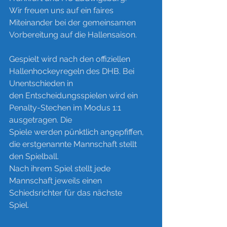
Wir freuen uns auf ein faires 
Miteinander bei der gemeinsamen 
Vorbereitung auf die Hallensaison.
Gespielt wird nach den offiziellen 
Hallenhockeyregeln des DHB. Bei 
Unentschieden in
den Entscheidungsspielen wird ein 
Penalty-Stechen im Modus 1:1 
ausgetragen. Die
Spiele werden pünktlich angepfiffen, 
die erstgenannte Mannschaft stellt 
den Spielball.
Nach ihrem Spiel stellt jede 
Mannschaft jeweils einen 
Schiedsrichter für das nächste
Spiel.