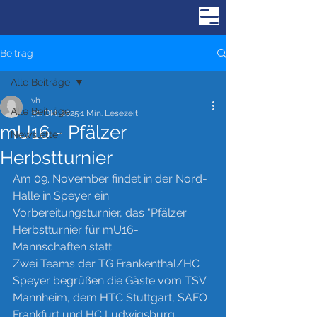
Beitrag
Alle Beiträge
vh
Alle Beiträge
30. Okt. 2025
1 Min. Lesezeit
mU16 - Pfälzer
Newsletter
Herbstturnier
Am 09. November findet in der Nord-
Halle in Speyer ein 
Vorbereitungsturnier, das "Pfälzer 
Herbstturnier für mU16-
Mannschaften statt. 
Zwei Teams der TG Frankenthal/HC 
Speyer begrüßen die Gäste vom TSV 
Mannheim, dem HTC Stuttgart, SAFO 
Frankfurt und HC Ludwigsburg.