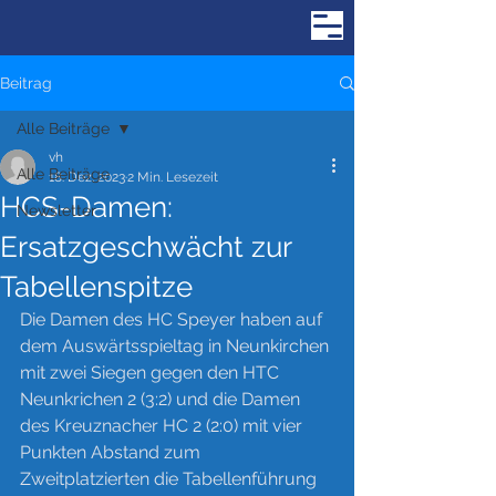
Beitrag
Alle Beiträge
vh
Alle Beiträge
18. Dez. 2023
2 Min. Lesezeit
HCS-Damen:
Newsletter
Ersatzgeschwächt zur
Tabellenspitze
Die Damen des HC Speyer haben auf 
dem Auswärtsspieltag in Neunkirchen 
mit zwei Siegen gegen den HTC 
Neunkrichen 2 (3:2) und die Damen 
des Kreuznacher HC 2 (2:0) mit vier 
Punkten Abstand zum 
Zweitplatzierten die Tabellenführung 