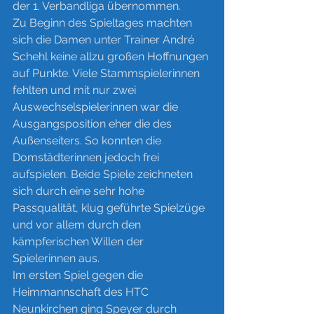
der 1. Verbandliga übernommen. 
Zu Beginn des Spieltages machten 
sich die Damen unter Trainer André 
Schehl keine allzu großen Hoffnungen 
auf Punkte. Viele Stammspielerinnen 
fehlten und mit nur zwei 
Auswechselspielerinnen war die 
Ausgangsposition eher die des 
Außenseiters. So konnten die 
Domstädterinnen jedoch frei 
aufspielen. Beide Spiele zeichneten 
sich durch eine sehr hohe 
Passqualität, klug geführte Spielzüge 
und vor allem durch den 
kämpferischen Willen der 
Spielerinnen aus. 
Im ersten Spiel gegen die 
Heimmannschaft des HTC 
Neunkirchen ging Speyer durch 