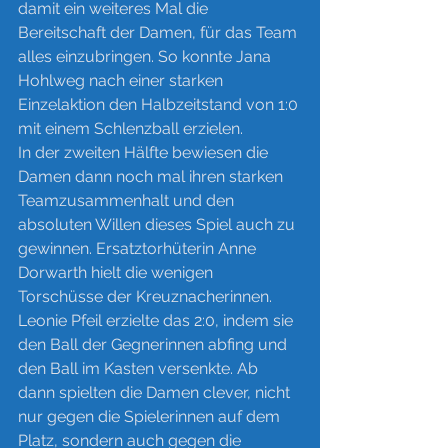
damit ein weiteres Mal die 
Bereitschaft der Damen, für das Team 
alles einzubringen. So konnte Jana 
Hohlweg nach einer starken 
Einzelaktion den Halbzeitstand von 1:0 
mit einem Schlenzball erzielen. 
In der zweiten Hälfte bewiesen die 
Damen dann noch mal ihren starken 
Teamzusammenhalt und den 
absoluten Willen dieses Spiel auch zu 
gewinnen. Ersatztorhüterin Anne 
Dorwarth hielt die wenigen 
Torschüsse der Kreuznacherinnen. 
Leonie Pfeil erzielte das 2:0, indem sie 
den Ball der Gegnerinnen abfing und 
den Ball im Kasten versenkte. Ab 
dann spielten die Damen clever, nicht 
nur gegen die Spielerinnen auf dem 
Platz, sondern auch gegen die 