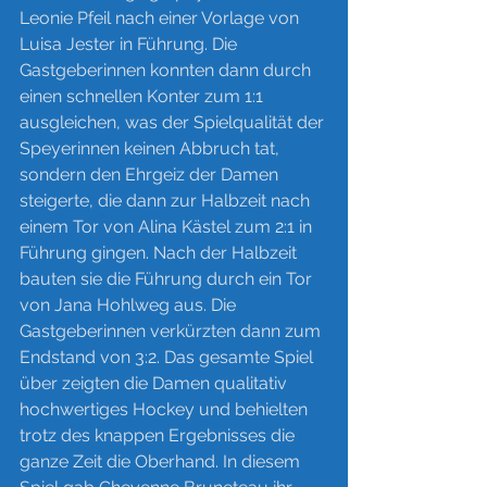
Leonie Pfeil nach einer Vorlage von 
Luisa Jester in Führung. Die 
Gastgeberinnen konnten dann durch 
einen schnellen Konter zum 1:1 
ausgleichen, was der Spielqualität der 
Speyerinnen keinen Abbruch tat, 
sondern den Ehrgeiz der Damen 
steigerte, die dann zur Halbzeit nach 
einem Tor von Alina Kästel zum 2:1 in 
Führung gingen. Nach der Halbzeit 
bauten sie die Führung durch ein Tor 
von Jana Hohlweg aus. Die 
Gastgeberinnen verkürzten dann zum 
Endstand von 3:2. Das gesamte Spiel 
über zeigten die Damen qualitativ 
hochwertiges Hockey und behielten 
trotz des knappen Ergebnisses die 
ganze Zeit die Oberhand. In diesem 