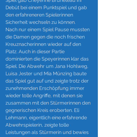
Spiel gab Cheyenne Bruneteau ihr 
Debüt bei einem Punktspiel und gab 
den erfahreneren Spielerinnen 
Sicherheit wechseln zu können. 
Nach nur einem Spiel Pause mussten 
die Damen gegen die noch frischen 
Kreuznacherinnen wieder auf den 
Platz. Auch in dieser Partie 
dominierten die Speyerinnen klar das 
Spiel. Die Abwehr um Jana Hohlweg, 
Luisa Jester und Mia Münzing baute 
das Spiel gut auf und zeigte trotz der 
zunehmenden Erschöpfung immer 
wieder tolle Angriffe, mit denen sie 
zusammen mit den Stürmerinnen den 
gegnerischen Kreis eroberten. Eli 
Lehmann, eigentlich eine erfahrende 
Abwehrspielerin, zeigte tolle 
Leistungen als Stürmerin und bewies 