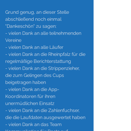
Grund genug, an dieser Stelle 
abschließend noch einmal 
"Dankeschön" zu sagen:
- vielen Dank an alle teilnehmenden 
Vereine
- vielen Dank an alle Läufer
- vielen Dank an die Rheinpfalz für die 
regelmäßige Berichterstattung
- vielen Dank an die Strippenzieher, 
die zum Gelingen des Cups 
beigetragen haben
- vielen Dank an die App-
Koordinatoren für ihren 
unermüdlichen Einsatz
- vielen Dank an die Zahlenfuchser, 
die die Laufdaten ausgewertet haben
- vielen Dank an das Team 