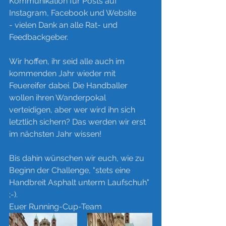
Kommunikation für Posts auf 
Instagram, Facebook und Website
- vielen Dank an alle Rat- und 
Feedbackgeber.  
Wir hoffen, ihr seid alle auch im 
kommenden Jahr wieder mit 
Feuereifer dabei. Die Handballer 
wollen ihren Wanderpokal 
verteidigen, aber wer wird ihn sich 
letztlich sichern? Das werden wir erst 
im nächsten Jahr wissen!
Bis dahin wünschen wir euch, wie zu 
Beginn der Challenge, "stets eine 
Handbreit Asphalt unterm Laufschuh" 
;-).
Euer Running-Cup-Team