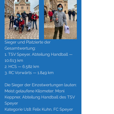
Sieger und Platzierte der 
Gesamtwertung: 
1. TSV Speyer, Abteilung Handball — 
10.613 km
2. HCS — 6.582 km
3. RC Vorwärts — 1.849 km
Die Sieger der Einzelwertungen lauten:
Meist gelaufene Kilometer: Moni 
Keppner, Abteilung Handball des TSV 
Speyer
Kategorie U18: Felix Kuhn, FC Speyer 