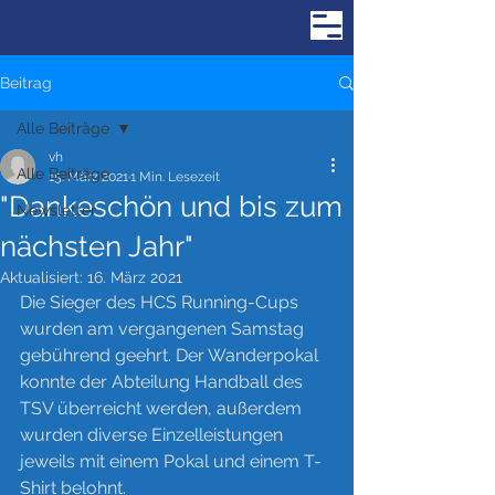
Beitrag
Alle Beiträge
vh
Alle Beiträge
15. März 2021
1 Min. Lesezeit
"Dankeschön und bis zum
Newsletter
nächsten Jahr"
Aktualisiert:
16. März 2021
Die Sieger des HCS Running-Cups 
wurden am vergangenen Samstag 
gebührend geehrt. Der Wanderpokal 
konnte der Abteilung Handball des 
TSV überreicht werden, außerdem 
wurden diverse Einzelleistungen 
jeweils mit einem Pokal und einem T-
Shirt belohnt.